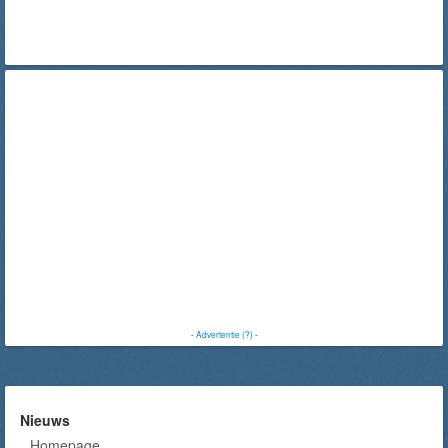
-
Advertentie (?)
-
Nieuws
Homepage