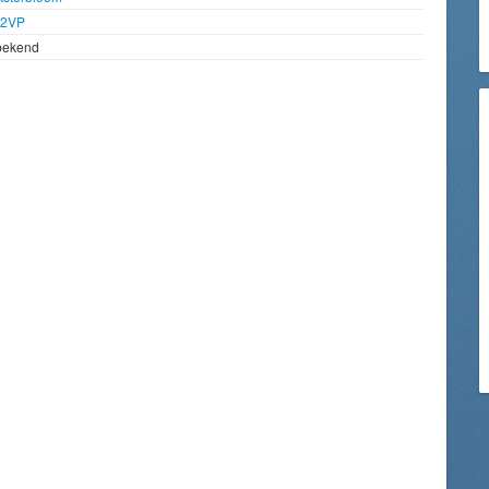
92VP
bekend