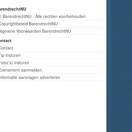
arendrechtNU
© BarendrechtNU - Alle rechten voorbehouden
Copyrightbeleid BarendrechtNU
Algmene Voorwaarden BarendrechtNU
ontact
Contact
Tip insturen
Foto('s) insturen
Evenement aanmelden
Informatie aanvragen adverteren