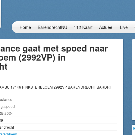
Home
BarendrechtNU
112 Kaart
Actueel
Live
ance gaat met spoed naar
oem (2992VP) in
ht
 AMBU 17146 PINKSTERBLOEM 2992VP BARENDRECHT BARDRT
ulance
g, spoed
05-2024
39
endrecht
T
ksterbloem