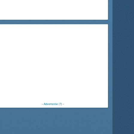
-
Advertentie (?)
-