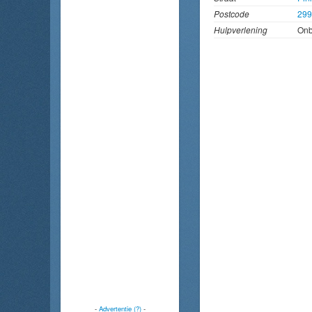
Postcode
29
Hulpverlening
On
-
Advertentie (?)
-