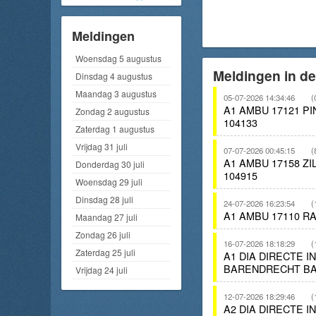
Meldingen
Woensdag 5 augustus
Meldingen in d
Dinsdag 4 augustus
Maandag 3 augustus
05-07-2026 14:34:46
(
A1 AMBU 17121 
Zondag 2 augustus
104133
Zaterdag 1 augustus
Vrijdag 31 juli
07-07-2026 00:45:15
(
A1 AMBU 17158 
Donderdag 30 juli
104915
Woensdag 29 juli
Dinsdag 28 juli
24-07-2026 16:23:54
(
A1 AMBU 17110 R
Maandag 27 juli
Zondag 26 juli
16-07-2026 18:18:29
(
Zaterdag 25 juli
A1 DIA DIRECTE 
BARENDRECHT BA
Vrijdag 24 juli
12-07-2026 18:29:46
(
A2 DIA DIRECTE 