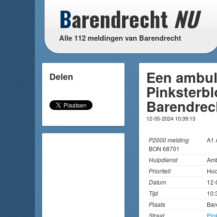
B
arendrecht
NU
Alle 112 meldingen van Barendrecht
Een ambul
Delen
Pinksterbl
Barendrec
12-05-2024 10:39:13
P2000 melding
A1
BON 68701
Hulpdienst
Amb
Prioriteit
Hoo
Datum
12-
Tijd
10:
Plaats
Bar
Straat
Pin