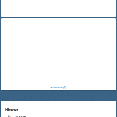
-
Advertentie (?)
-
Nieuws
Homepage