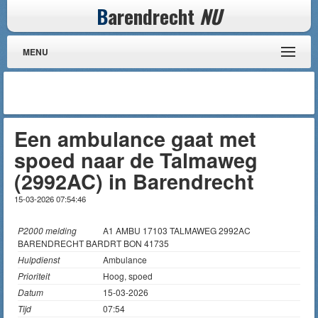
B
arendrecht
NU
MENU
Een ambulance gaat met
spoed naar de Talmaweg
(2992AC) in Barendrecht
15-03-2026 07:54:46
P2000 melding
A1 AMBU 17103 TALMAWEG 2992AC
BARENDRECHT BARDRT BON 41735
Hulpdienst
Ambulance
Prioriteit
Hoog, spoed
Datum
15-03-2026
Tijd
07:54